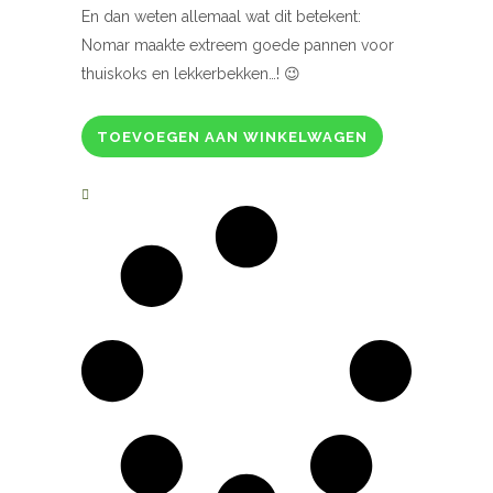
En dan weten allemaal wat dit betekent:
Nomar maakte extreem goede pannen voor
thuiskoks en lekkerbekken…! 😉
TOEVOEGEN AAN WINKELWAGEN
Nomar
gietijzeren
braadpan,
zwart
29
cm
quantity