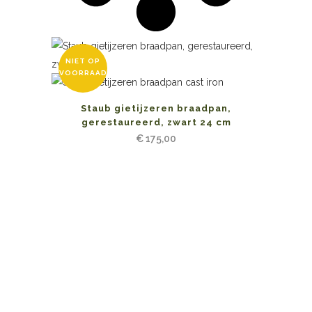
NIET OP
VOORRAAD
Staub gietijzeren braadpan,
gerestaureerd, zwart 24 cm
€
175,00