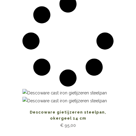
Descoware gietijzeren steelpan,
okergeel 14 cm
€
95,00