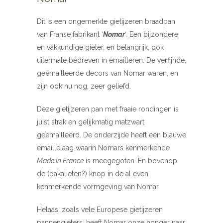
Dit is een ongemerkte gietijzeren braadpan
van Franse fabrikant ‘
Nomar
‘. Een bijzondere
en vakkundige gieter, en belangrijk, ook
uitermate bedreven in emailleren. De verfijnde,
geëmailleerde decors van Nomar waren, en
zijn ook nu nog, zeer geliefd.
Deze gietijzeren pan met fraaie rondingen is
juist strak en gelijkmatig matzwart
geëmailleerd. De onderzijde heeft een blauwe
emaillelaag waarin Nomars kenmerkende
Made in France
is meegegoten. En bovenop
de (bakalieten?) knop in de al even
kenmerkende vormgeving van Nomar.
Helaas, zoals vele Europese gietijzeren
pannengieters, heeft Nomar onze honger naar