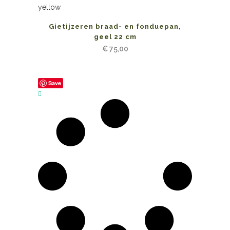
Gietijzeren braad- en fonduepan,
geel 22 cm
€
75,00
Save