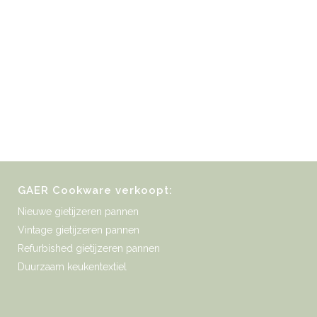
GAER Cookware verkoopt:
Nieuwe gietijzeren pannen
Vintage gietijzeren pannen
Refurbished gietijzeren pannen
Duurzaam keukentextiel