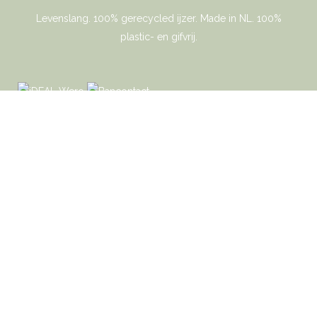
Levenslang. 100% gerecycled ijzer. Made in NL. 100%
plastic- en gifvrij.
Gaer Cookware © 2026