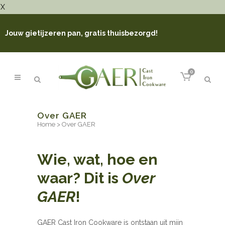
X
Jouw gietijzeren pan, gratis thuisbezorgd!
0
Over GAER
Home
>
Over GAER
Wie, wat, hoe en
waar? Dit is
Over
GAER
!
GAER Cast Iron Cookware is ontstaan uit mijn