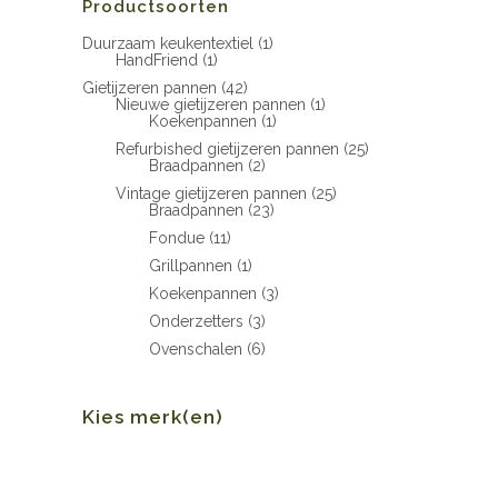
Productsoorten
Duurzaam keukentextiel
(1)
HandFriend
(1)
Gietijzeren pannen
(42)
Nieuwe gietijzeren pannen
(1)
Koekenpannen
(1)
Refurbished gietijzeren pannen
(25)
Braadpannen
(2)
Vintage gietijzeren pannen
(25)
Braadpannen
(23)
Fondue
(11)
Grillpannen
(1)
Koekenpannen
(3)
Onderzetters
(3)
Ovenschalen
(6)
Kies merk(en)
Min.
Max.