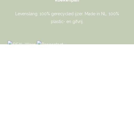
Levenslang. 100% gerecycled ijzer. Made in NL. 100%
plastic- en gifvrij.
Gaer Cookware © 2026