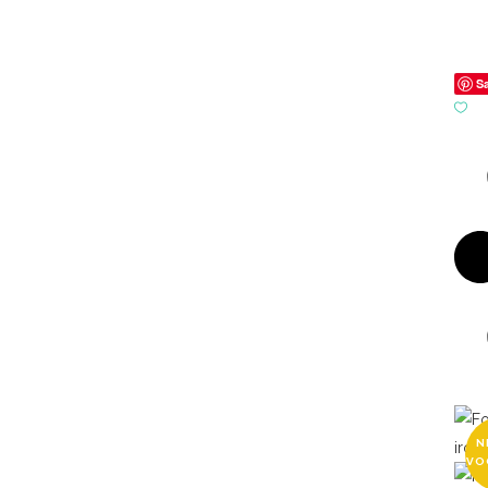
S
N
VO