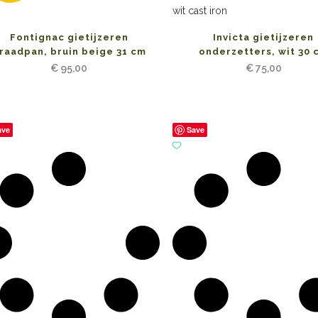
Fontignac gietijzeren
Invicta gietijzeren
raadpan, bruin beige 31 cm
onderzetters, wit 30 
€
95,00
€
75,00
ave
Save