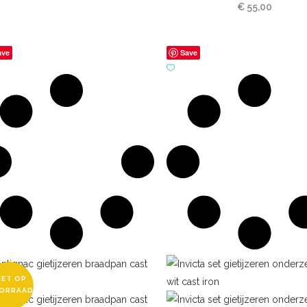
€
55,00
ave
Save
IET OP
ORRAAD