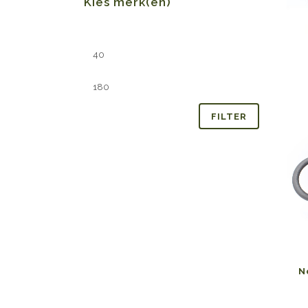
Kies merk(en)
Min.
Max.
prijs
prijs
FILTER
N