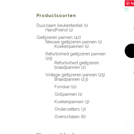
S
Productsoorten
Duurzaam keukentextiel
(1)
HandFriend
(1)
Gietijzeren pannen
(42)
Nieuwe gietijzeren pannen
(1)
Koekenpannen
(1)
Refurbished gietijzeren pannen
(25)
Refurbished gietijzeren
braadpannen
(2)
Vintage gietijzeren pannen
(25)
Braadpannen
(23)
Fondue
(11)
Grillpannen
(1)
Koekenpannen
(3)
Onderzetters
(3)
Ovenschalen
(6)