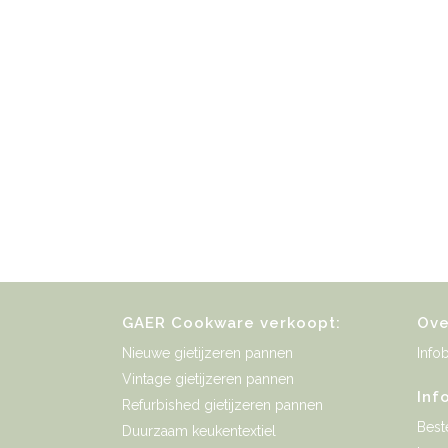
GAER Cookware verkoopt:
Ove
Nieuwe gietijzeren pannen
Infob
Vintage gietijzeren pannen
Inf
Refurbished gietijzeren pannen
Best
Duurzaam keukentextiel