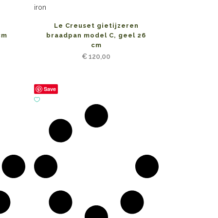
Le Creuset gietijzeren
cm
braadpan model C, geel 26
cm
€
120,00
Save