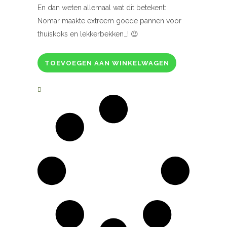
En dan weten allemaal wat dit betekent:
Nomar maakte extreem goede pannen voor
thuiskoks en lekkerbekken…! 😉
TOEVOEGEN AAN WINKELWAGEN
Nomar
gietijzeren
braadpan,
zwart
29
cm
quantity