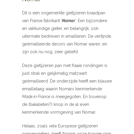
Dit is een ongemerkte gietijzeren braadpan
van Franse fabrikant ‘
Nomar
‘. Een bijzondere
en vakkundige gieter, en belangrijk, ook
uitermate bedreven in emailleren. De verfijnde,
geëmailleerde decors van Nomar waren, en
zijn ook nu nog, zeer geliefd.
Deze gietijzeren pan met fraaie rondingen is
juist strak en gelijkmatig matzwart
geëmailleerd. De onderzijde heeft een blauwe
emaillelaag waarin Nomars kenmerkende
Made in France
is meegegoten. En bovenop
de (bakalieten?) knop in de al even
kenmerkende vormgeving van Nomar.
Helaas, zoals vele Europese gietijzeren
pannengieters, heeft Nomar onze honger naar