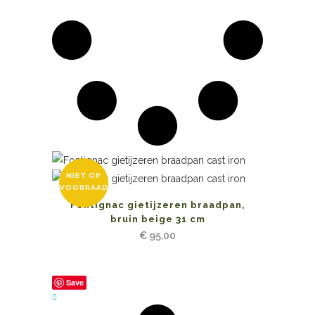
NIET OP
VOORRAAD
Fontignac gietijzeren braadpan,
bruin beige 31 cm
€
95,00
Save