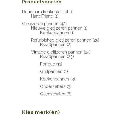
Productsoorten
Duurzaam keukentextiel
(1)
HandFriend
(1)
Gietijzeren pannen
(42)
Nieuwe gietijzeren pannen
(1)
Koekenpannen
(1)
Refurbished gietijzeren pannen
(25)
Braadpannen
(2)
Vintage gietijzeren pannen
(25)
Braadpannen
(23)
Fondue
(11)
Grillpannen
(1)
Koekenpannen
(3)
Onderzetters
(3)
Ovenschalen
(6)
Kies merk(en)
Min.
Max.