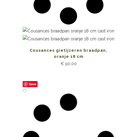
Cousances gietijzeren braadpan,
oranje 18 cm
€
90,00
Save