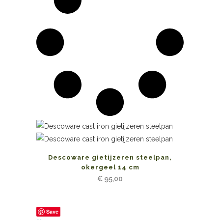
Descoware gietijzeren steelpan,
okergeel 14 cm
€
95,00
Save