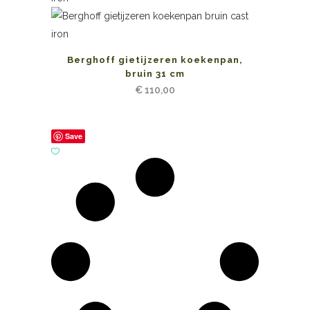
Berghoff gietijzeren koekenpan,
bruin 31 cm
€
110,00
Save