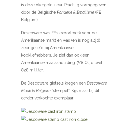
is deze okergele kleur. Prachtig vormgegeven
door de Belgische
F
onderie &
E
maillerie
(
FE
Belgium).
Descoware was FE’s exportmerk voor de
Amerikaanse markt en was (en ís nog altijd)
zeer geliefd bij Amerikaanse
kookliefhebbers. Je ziet dan ook een
Amerikaanse maataanduiding: 7/8 Qt, oftwel
828 mililiter.
De Descoware gietsels kregen een
Descoware
Made In Belgium
“stempel”. Kijk maar bij dit
eerder verkochte exemplaar: