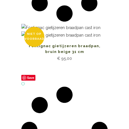
NIET OP
VOORRAAD
Fontignac gietijzeren braadpan,
bruin beige 31 cm
€
95,00
Save