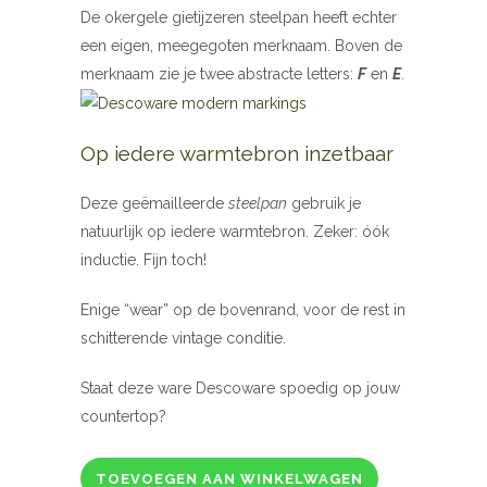
De okergele gietijzeren steelpan heeft echter
een eigen, meegegoten merknaam. Boven de
merknaam zie je twee abstracte letters:
F
en
E
.
Op iedere warmtebron inzetbaar
Deze geëmailleerde
steelpan
gebruik je
natuurlijk op iedere warmtebron. Zeker: óók
inductie. Fijn toch!
Enige “wear” op de bovenrand, voor de rest in
schitterende vintage conditie.
Staat deze ware Descoware spoedig op jouw
countertop?
TOEVOEGEN AAN WINKELWAGEN
Descoware