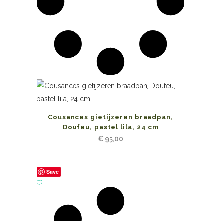
Cousances gietijzeren braadpan,
Doufeu, pastel lila, 24 cm
€
95,00
Save