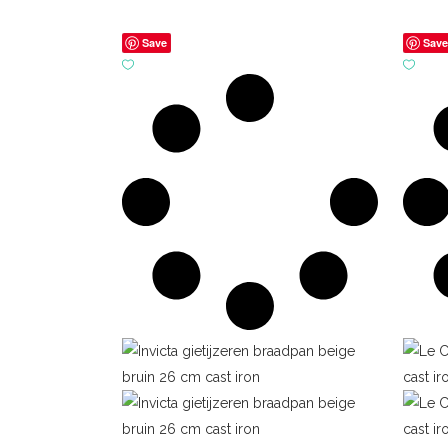
Save
Sav