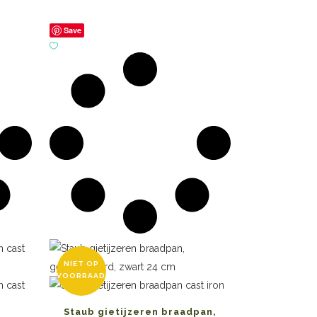
Save
NIET OP
VOORRAAD
Staub gietijzeren braadpan,