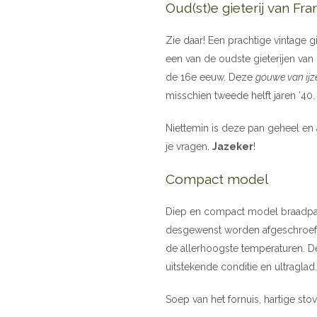
Oud(st)e gieterij van Fran
Zie daar! Een prachtige vintage 
een van de oudste gieterijen van 
de 16e eeuw. Deze
gouwe van ijz
misschien tweede helft jaren ’40.
Niettemin is deze pan geheel en
je vragen.
Jazeker
!
Compact model
Diep en compact model braadpan.
desgewenst worden afgeschroefd
de allerhoogste temperaturen. D
uitstekende conditie en ultraglad
Soep van het fornuis, hartige stov