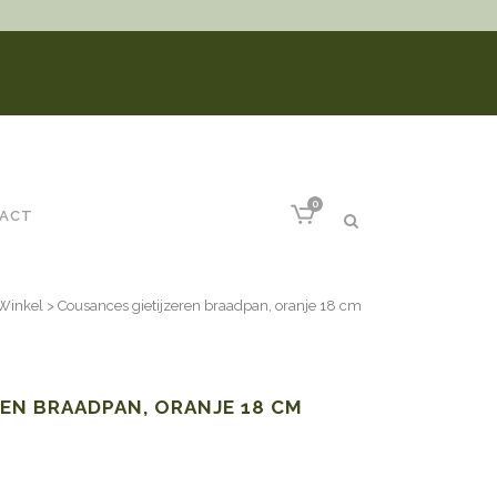
0
ACT
Winkel
>
Cousances gietijzeren braadpan, oranje 18 cm
EN BRAADPAN, ORANJE 18 CM