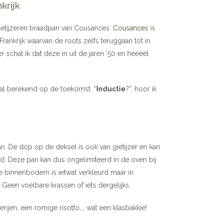
krijk
gietijzeren braadpan van Cousances.
Cousances
is
Frankrijk waarvan de roots zelfs teruggaan tot in
er
schat ik dat deze in uit de jaren ’50 en héééél
 al berekend op de toekomst. “
Inductie
?”, hoor ik
 De dop op de deksel is ook van gietijzer en kan
. Deze pan kan dus ongelimiteerd in de oven bij
e binnenbodem is ietwat verkleurd maar in
. Geen voelbare krassen of iets dergelijks.
erijen, een romige risotto…, wat een klasbakkie!