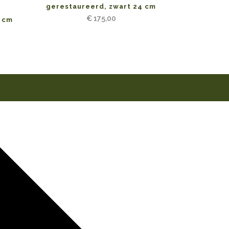
gerestaureerd, zwart 24 cm
n
€
175,00
1 cm