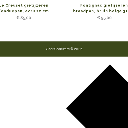
Le Creuset gietijzeren
Fontignac gietijzere
fonduepan, ecru 22 cm
braadpan, bruin beige 3
€
85,00
€
95,00
Gaer Cookware © 2026