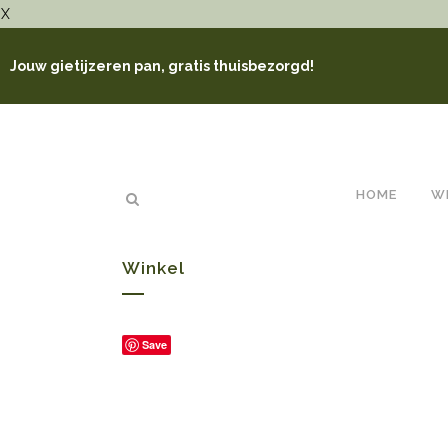
X
Jouw gietijzeren pan, gratis thuisbezorgd!
HOME
W
Winkel
Save