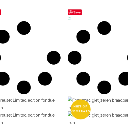
e
Save
NIET OP
VOORRAAD