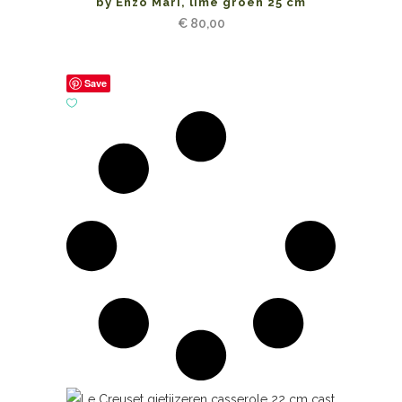
by Enzo Mari, lime groen 25 cm
€
80,00
Save