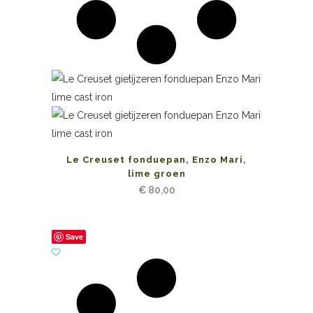
Le Creuset fonduepan, Enzo Mari,
lime groen
€
80,00
Save