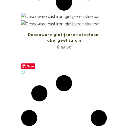
Descoware gietijzeren steelpan,
okergeel 14 cm
€
95,00
Save