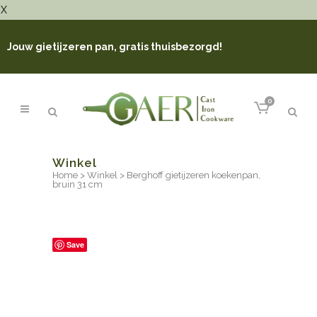
X
Jouw gietijzeren pan, gratis thuisbezorgd!
0
Winkel
Home
>
Winkel
>
Berghoff gietijzeren koekenpan,
bruin 31 cm
Save