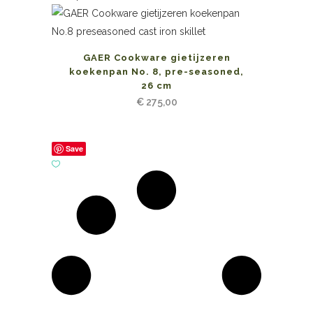
GAER Cookware gietijzeren
koekenpan No. 8, pre-seasoned,
26 cm
€
275,00
Save