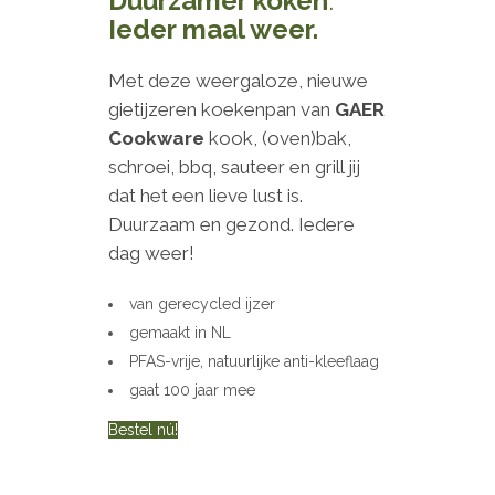
Duurzamer koken
.
Ieder maal weer.
Met deze weergaloze, nieuwe
gietijzeren koekenpan van
GAER
Cookware
kook, (oven)bak,
schroei, bbq, sauteer en grill jij
dat het een lieve lust is.
Duurzaam en gezond. Iedere
dag weer!
van gerecycled ijzer
gemaakt in NL
PFAS-vrije, natuurlijke anti-kleeflaag
gaat 100 jaar mee
Bestel nú!