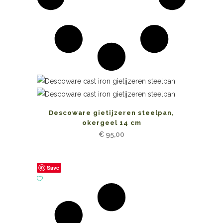
Descoware gietijzeren steelpan,
okergeel 14 cm
€
95,00
Save