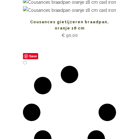
Cousances gietijzeren braadpan,
oranje 18 cm
€
90,00
Save