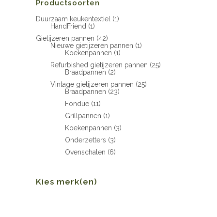
Productsoorten
Duurzaam keukentextiel
(1)
HandFriend
(1)
Gietijzeren pannen
(42)
Nieuwe gietijzeren pannen
(1)
Koekenpannen
(1)
Refurbished gietijzeren pannen
(25)
Braadpannen
(2)
Vintage gietijzeren pannen
(25)
Braadpannen
(23)
Fondue
(11)
Grillpannen
(1)
Koekenpannen
(3)
Onderzetters
(3)
Ovenschalen
(6)
Kies merk(en)
Min.
Max.