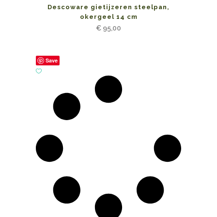
Descoware gietijzeren steelpan,
okergeel 14 cm
€
95,00
Save