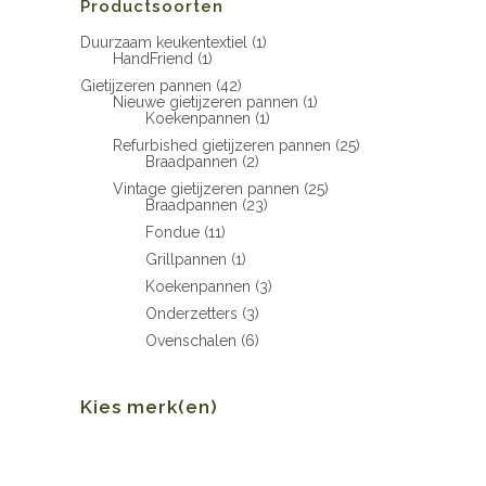
Productsoorten
Duurzaam keukentextiel
(1)
HandFriend
(1)
Gietijzeren pannen
(42)
Nieuwe gietijzeren pannen
(1)
Koekenpannen
(1)
Refurbished gietijzeren pannen
(25)
Braadpannen
(2)
Vintage gietijzeren pannen
(25)
Braadpannen
(23)
Fondue
(11)
Grillpannen
(1)
Koekenpannen
(3)
Onderzetters
(3)
Ovenschalen
(6)
Kies merk(en)
Min.
Max.