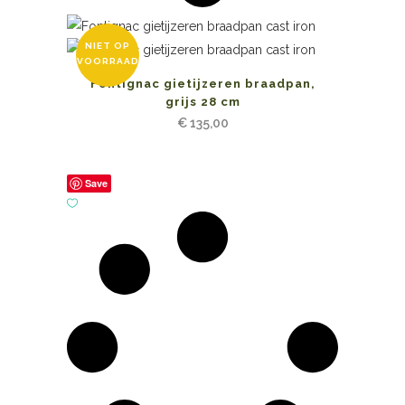
NIET OP
VOORRAAD
Fontignac gietijzeren braadpan,
grijs 28 cm
€
135,00
Save