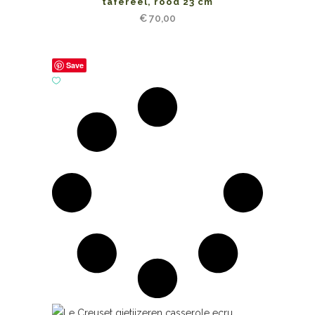
tafereel, rood 23 cm
€
70,00
Save