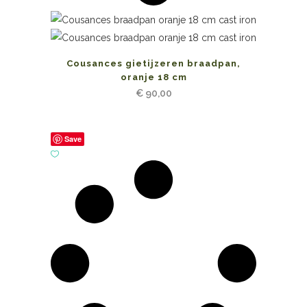
Cousances gietijzeren braadpan,
oranje 18 cm
€
90,00
Save