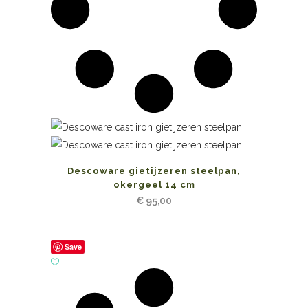
Descoware gietijzeren steelpan,
okergeel 14 cm
€
95,00
Save