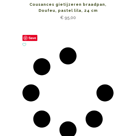
Cousances gietijzeren braadpan,
Doufeu, pastel lila, 24 cm
€
95,00
Save