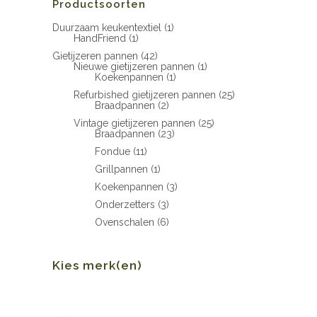
Productsoorten
Duurzaam keukentextiel
(1)
HandFriend
(1)
Gietijzeren pannen
(42)
Nieuwe gietijzeren pannen
(1)
Koekenpannen
(1)
Refurbished gietijzeren pannen
(25)
Braadpannen
(2)
Vintage gietijzeren pannen
(25)
Braadpannen
(23)
Fondue
(11)
Grillpannen
(1)
Koekenpannen
(3)
Onderzetters
(3)
Ovenschalen
(6)
Kies merk(en)
Min.
Max.