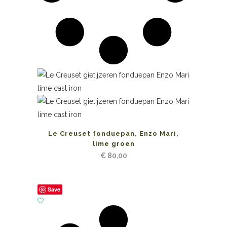
Le Creuset fonduepan, Enzo Mari,
lime groen
€
80,00
Save