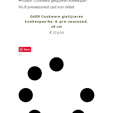
GAER Cookware gietijzeren
koekenpan No. 8, pre-seasoned,
26 cm
€
275,00
Save