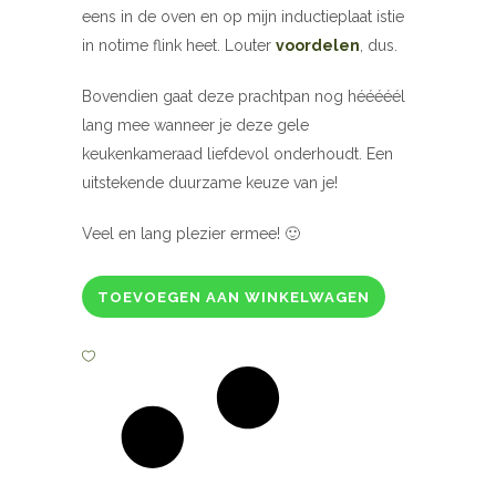
eens in de oven en op mijn inductieplaat istie
in notime flink heet. Louter
voordelen
, dus.
Bovendien gaat deze prachtpan nog hééééél
lang mee wanneer je deze gele
keukenkameraad liefdevol onderhoudt. Een
uitstekende duurzame keuze van je!
Veel en lang plezier ermee! 🙂
TOEVOEGEN AAN WINKELWAGEN
Fontignac
gietijzeren
braadpan,
okergeel
24