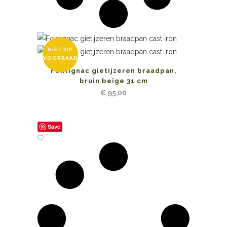
NIET OP
VOORRAAD
Fontignac gietijzeren braadpan,
bruin beige 31 cm
€
95,00
Save