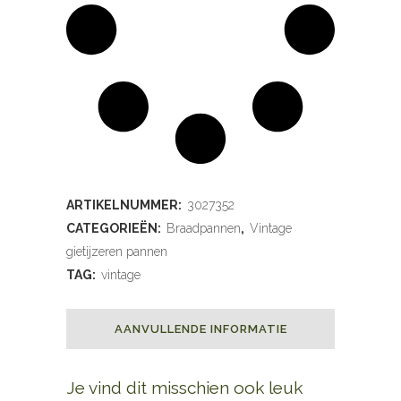
cm
quantity
ARTIKELNUMMER:
3027352
CATEGORIEËN:
Braadpannen
,
Vintage
gietijzeren pannen
TAG:
vintage
AANVULLENDE INFORMATIE
Je vind dit misschien ook leuk