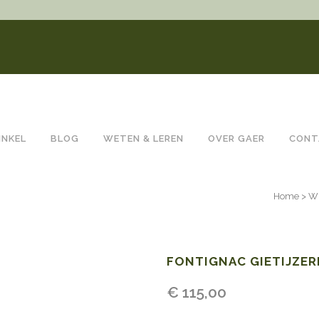
INKEL
BLOG
WETEN & LEREN
OVER GAER
CONT
Home
>
Wi
FONTIGNAC GIETIJZER
€
115,00