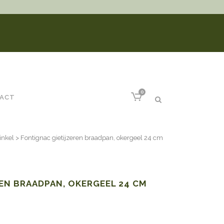
0
ACT
nkel
>
Fontignac gietijzeren braadpan, okergeel 24 cm
EN BRAADPAN, OKERGEEL 24 CM