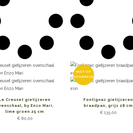
NIET OP
VOORRAAD
Le Creuset gietijzeren
Fontignac gietijzere
venschaal, by Enzo Mari,
braadpan, grijs 28 cm
lime groen 25 cm
€
135,00
€
80,00