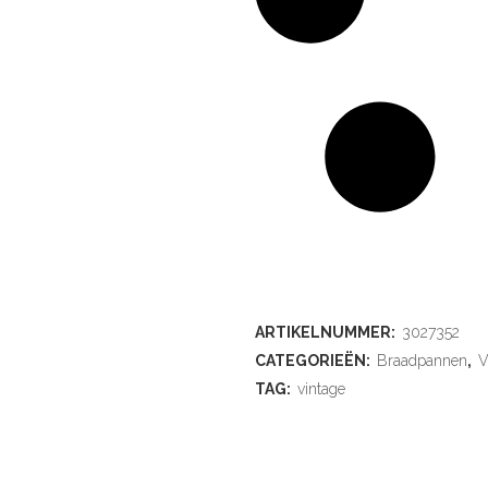
ARTIKELNUMMER:
3027352
CATEGORIEËN:
Braadpannen
,
V
TAG:
vintage