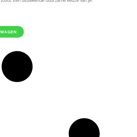
oudt. Een uitstekende duurzame keuze van je!
LWAGEN