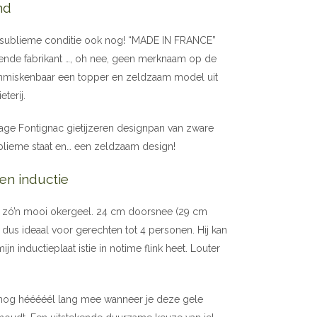
nd
 in sublieme conditie ook nog! “MADE IN FRANCE”
nde fabrikant …, oh nee, geen merknaam op de
 onmiskenbaar een topper en zeldzaam model uit
terij.
ntage Fontignac gietijzeren designpan van zware
 sublieme staat en… een zeldzaam design!
en inductie
in zó’n mooi okergeel. 24 cm doorsnee (29 cm
 dus ideaal voor gerechten tot 4 personen. Hij kan
n inductieplaat istie in notime flink heet. Louter
nog hééééél lang mee wanneer je deze gele