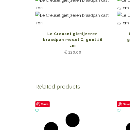
Le Creuset gietijzeren
braadpan model C, geel 26
g
cm
€
120,00
Related products
Save
Sav