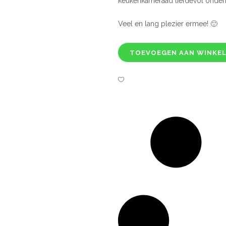
keukenkameraad liefdevol onderh
Veel en lang plezier ermee! 🙂
TOEVOEGEN AAN WINKE
Fontignac
gietijzeren
braadpan,
okergeel
24
cm
quantity