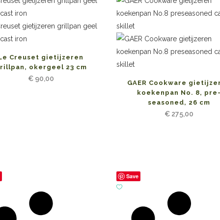
Le Creuset gietijzeren
rillpan, okergeel 23 cm
€
90,00
GAER Cookware gietijze
koekenpan No. 8, pre
seasoned, 26 cm
€
275,00
e
Save