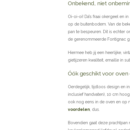
Onbekend, niet onbemi
Oi-oi-oi! Dá’s fraai okergeel en
op de buitenbodem. Van de beke
pan te bespeuren. Dit is echter
de gerenommeerde Fontignac gie
Hiermee heb jij een heerlijke, vi
gietijzeren kwaliteit, emaille in
Óók geschikt voor oven 
Oerdegelijk, tijdloos design en 
inclusief handvaten), 10 cm hoog
ook nog eens in de oven en op mij
voordelen
, dus.
Bovendien gaat deze prachtpan 