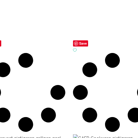
e
Save