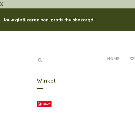
X
Jouw gietijzeren pan, gratis thuisbezorgd!
HOME
W
Winkel
Save