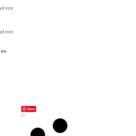
ren
-
Save