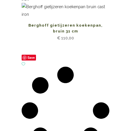
Berghoff gietijzeren koekenpan,
bruin 31 cm
€
110,00
Save