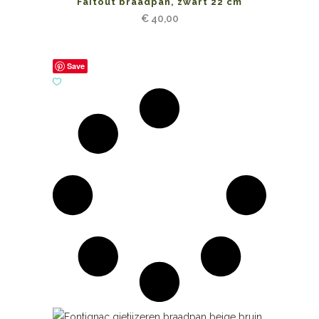
Faitout braadpan, zwart 22 cm
€
40,00
Save