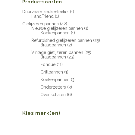
Productsoorten
Duurzaam keukentextiel
(1)
HandFriend
(1)
Gietijzeren pannen
(42)
Nieuwe gietijzeren pannen
(1)
Koekenpannen
(1)
Refurbished gietijzeren pannen
(25)
Braadpannen
(2)
Vintage gietijzeren pannen
(25)
Braadpannen
(23)
Fondue
(11)
Grillpannen
(1)
Koekenpannen
(3)
Onderzetters
(3)
Ovenschalen
(6)
Kies merk(en)
Min.
Max.