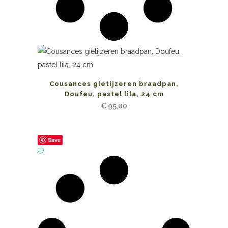
Cousances gietijzeren braadpan,
Doufeu, pastel lila, 24 cm
€
95,00
Save