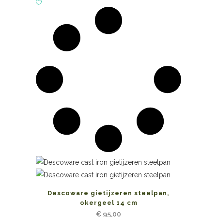
Descoware gietijzeren steelpan,
okergeel 14 cm
€
95,00