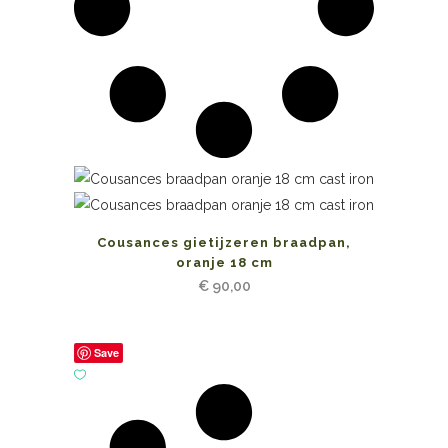
Cousances gietijzeren braadpan,
oranje 18 cm
€
90,00
Save