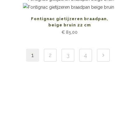
Fontignac gietijzeren braadpan,
beige bruin 22 cm
€
85,00
1
2
3
4