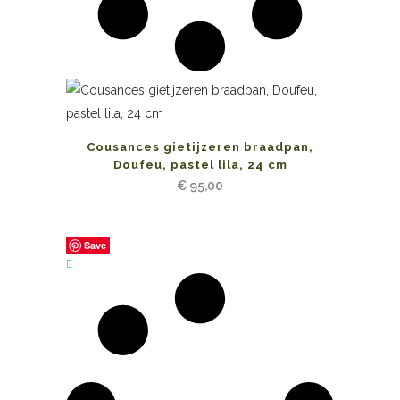
Cousances gietijzeren braadpan,
Doufeu, pastel lila, 24 cm
€
95,00
Save