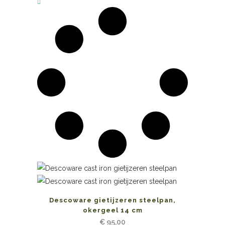
Descoware gietijzeren steelpan,
okergeel 14 cm
€
95,00