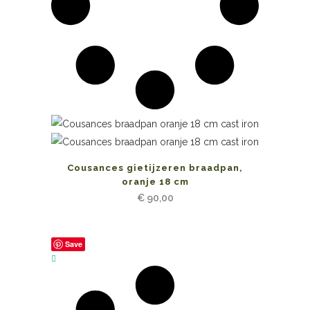
Cousances gietijzeren braadpan,
oranje 18 cm
€
90,00
Save