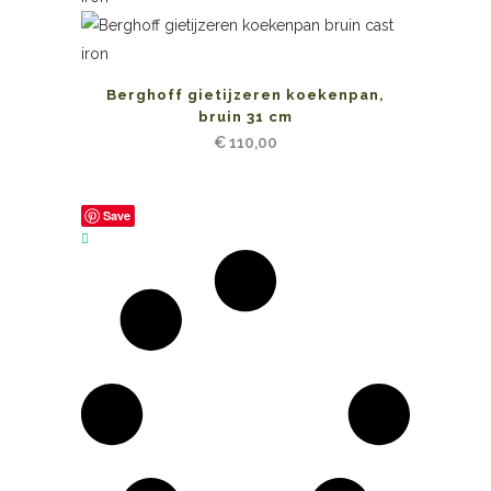
Berghoff gietijzeren koekenpan,
bruin 31 cm
€
110,00
Save