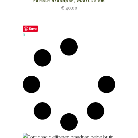
Faitout braadpan, zwart 22 cm
€
40,00
Save