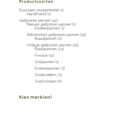
Productsoorten
Duurzaam keukentextiel
(1)
HandFriend
(1)
Gietijzeren pannen
(42)
Nieuwe gietijzeren pannen
(1)
Koekenpannen
(1)
Refurbished gietijzeren pannen
(25)
Braadpannen
(2)
Vintage gietijzeren pannen
(25)
Braadpannen
(23)
Fondue
(11)
Grillpannen
(1)
Koekenpannen
(3)
Onderzetters
(3)
Ovenschalen
(6)
Kies merk(en)
Min.
Max.