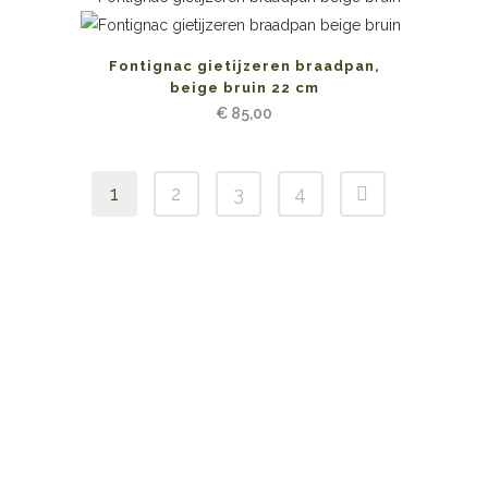
Fontignac gietijzeren braadpan,
beige bruin 22 cm
€
85,00
1
2
3
4