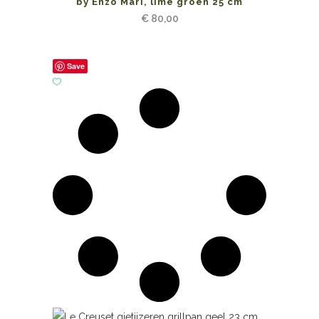
by Enzo Mari, lime groen 25 cm
€
80,00
Save