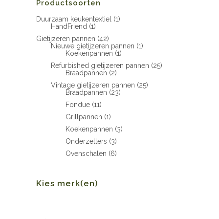
Productsoorten
Duurzaam keukentextiel
(1)
HandFriend
(1)
Gietijzeren pannen
(42)
Nieuwe gietijzeren pannen
(1)
Koekenpannen
(1)
Refurbished gietijzeren pannen
(25)
Braadpannen
(2)
Vintage gietijzeren pannen
(25)
Braadpannen
(23)
Fondue
(11)
Grillpannen
(1)
Koekenpannen
(3)
Onderzetters
(3)
Ovenschalen
(6)
Kies merk(en)
Min.
Max.