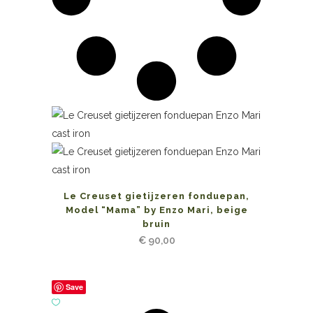
Le Creuset gietijzeren fonduepan,
Model “Mama” by Enzo Mari, beige
bruin
€
90,00
Save