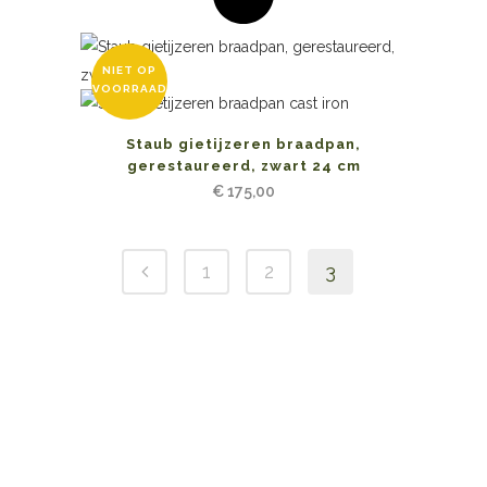
NIET OP
VOORRAAD
Staub gietijzeren braadpan,
gerestaureerd, zwart 24 cm
€
175,00
1
2
3