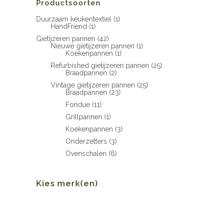
Productsoorten
Duurzaam keukentextiel
(1)
HandFriend
(1)
Gietijzeren pannen
(42)
Nieuwe gietijzeren pannen
(1)
Koekenpannen
(1)
Refurbished gietijzeren pannen
(25)
Braadpannen
(2)
Vintage gietijzeren pannen
(25)
Braadpannen
(23)
Fondue
(11)
Grillpannen
(1)
Koekenpannen
(3)
Onderzetters
(3)
Ovenschalen
(6)
Kies merk(en)
Min.
Max.