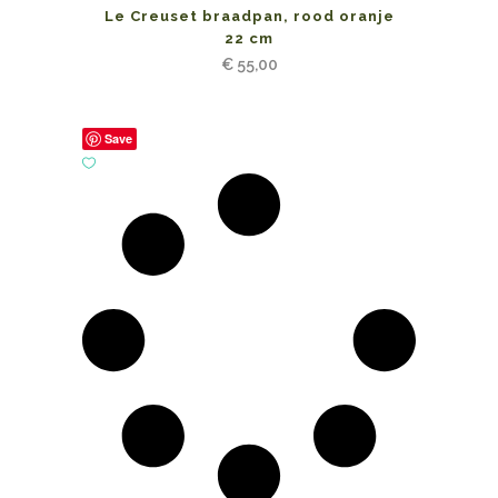
Le Creuset braadpan, rood oranje
22 cm
€
55,00
Save