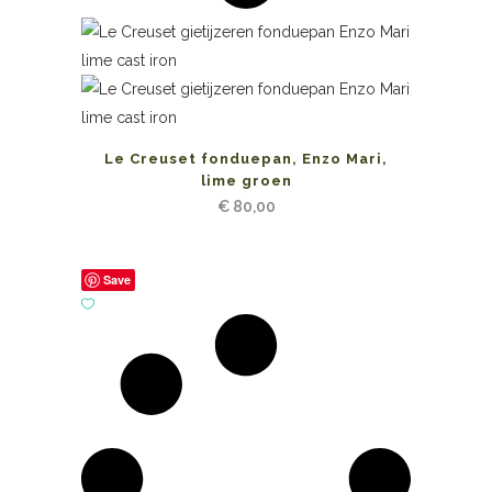
Le Creuset fonduepan, Enzo Mari,
lime groen
€
80,00
Save