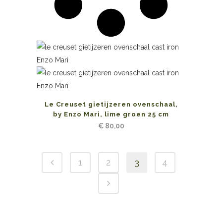
Le Creuset gietijzeren ovenschaal,
by Enzo Mari, lime groen 25 cm
€
80,00
1
2
3
4