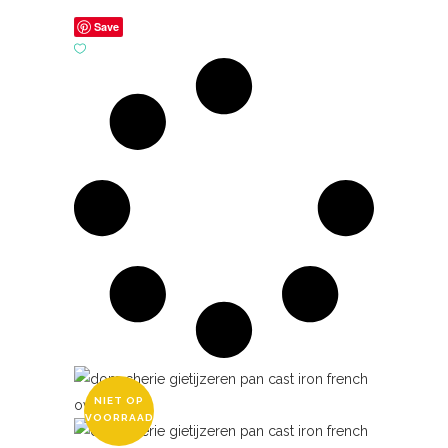
Save
NIET OP
VOORRAAD