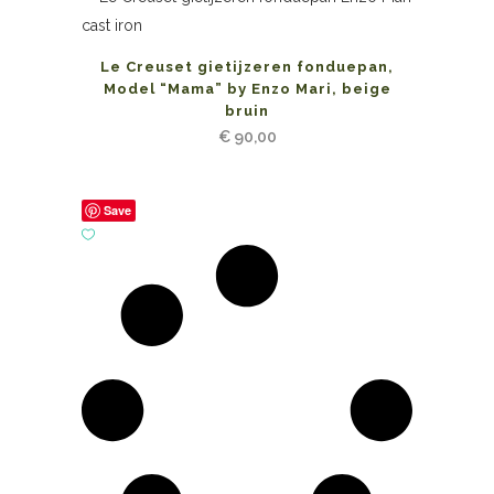
Le Creuset gietijzeren fonduepan,
Model “Mama” by Enzo Mari, beige
bruin
€
90,00
Save