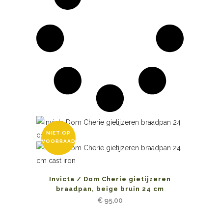
NIET OP
VOORRAAD
Invicta / Dom Cherie gietijzeren
braadpan, beige bruin 24 cm
€
95,00