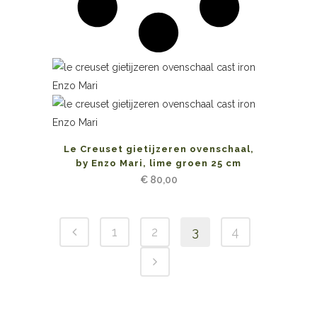
Le Creuset gietijzeren ovenschaal,
by Enzo Mari, lime groen 25 cm
€
80,00
1
2
3
4