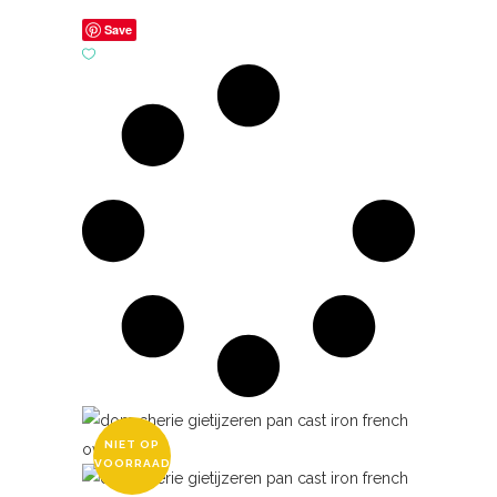
Save
NIET OP
VOORRAAD