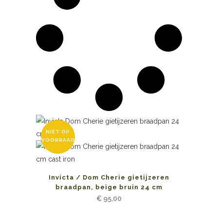
NIET OP
VOORRAAD
Invicta / Dom Cherie gietijzeren
braadpan, beige bruin 24 cm
€
95,00