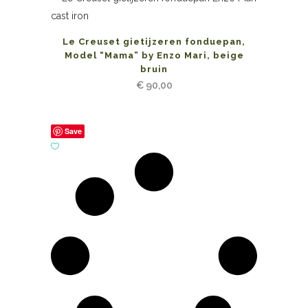
Le Creuset gietijzeren fonduepan,
Model “Mama” by Enzo Mari, beige
bruin
€
90,00
Save