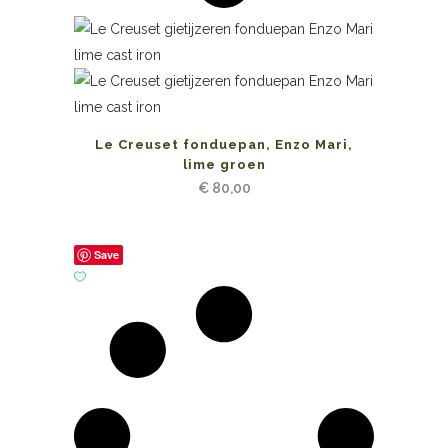
Le Creuset fonduepan, Enzo Mari,
lime groen
€
80,00
Save