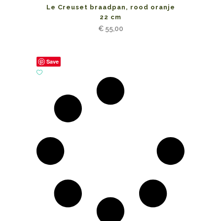
Le Creuset braadpan, rood oranje
22 cm
€
55,00
Save