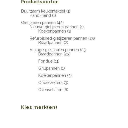
Productsoorten
Duurzaam keukentextiel
(1)
HandFriend
(1)
Gietijzeren pannen
(42)
Nieuwe gietijzeren pannen
(1)
Koekenpannen
(1)
Refurbished gietijzeren pannen
(25)
Braadpannen
(2)
Vintage gietijzeren pannen
(25)
Braadpannen
(23)
Fondue
(11)
Grillpannen
(1)
Koekenpannen
(3)
Onderzetters
(3)
Ovenschalen
(6)
Kies merk(en)
Min.
Max.