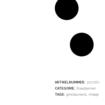
ARTIKELNUMMER:
3027160
CATEGORIE:
Braadpannen
TAGS:
gerestaureerd
,
vintage