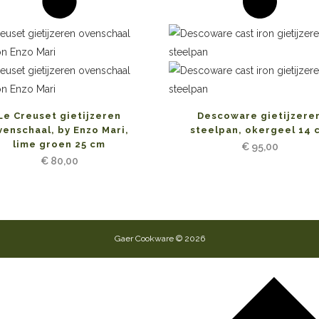
Le Creuset gietijzeren
Descoware gietijzere
venschaal, by Enzo Mari,
steelpan, okergeel 14 
lime groen 25 cm
€
95,00
€
80,00
Gaer Cookware © 2026