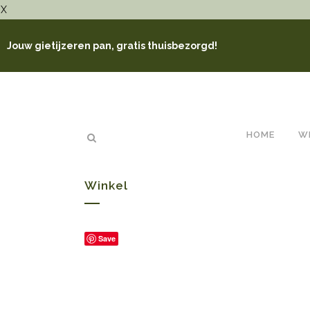
X
Jouw gietijzeren pan, gratis thuisbezorgd!
HOME
W
Winkel
Save