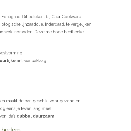
 Fontignac. Dit betekent bij Gaer Cookware:
logische lijnzaadolie. Inderdaad, te vergelijken
n wok inbranden. Deze methode heeft enkel
oestvorming
uurlijke
anti-aanbaklaag
den maakt de pan geschikt voor gezond en
nog eens je leven lang mee!
ven: da’s
dubbel duurzaam
!
r bodem