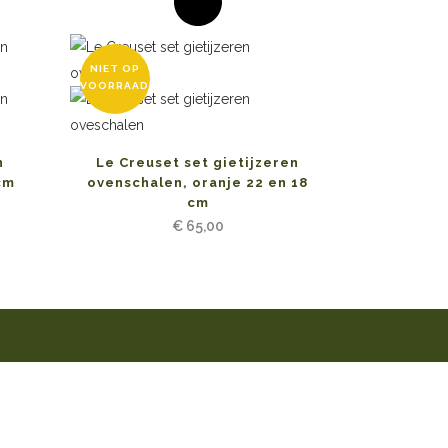
NIET OP
VOORRAAD
n
Le Creuset set gietijzeren
cm
ovenschalen, oranje 22 en 18
cm
€
65,00