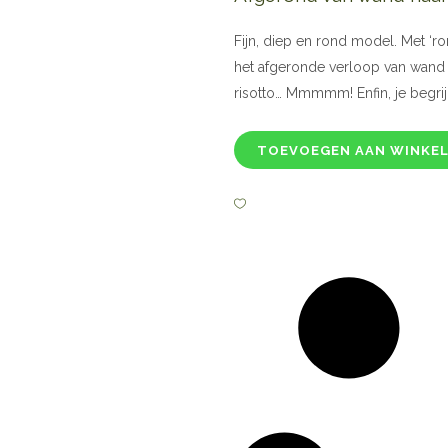
Fijn, diep en rond model. Met ‘r
het afgeronde verloop van wand 
risotto… Mmmmm! Enfin, je begrij
TOEVOEGEN AAN WINKE
Fontignac
gietijzeren
braadpan,
seasoned
28
cm
quantity