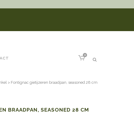
0
ACT
nkel
>
Fontignac gietijzeren braadpan, seasoned 28 cm
EN BRAADPAN, SEASONED 28 CM