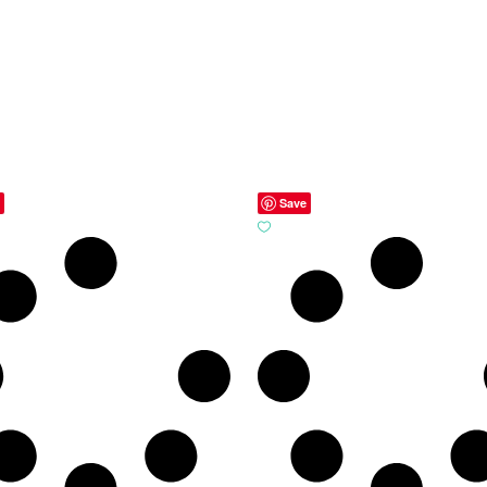
e
Save