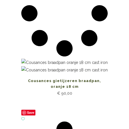
Cousances gietijzeren braadpan,
oranje 18 cm
€
90,00
Save