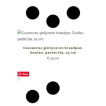
Cousances gietijzeren braadpan,
Doufeu, pastel lila, 24 cm
€
95,00
Save