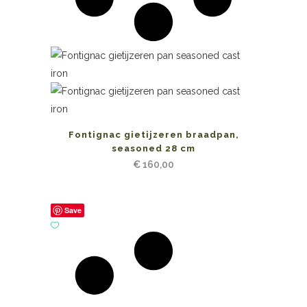
Fontignac gietijzeren braadpan,
seasoned 28 cm
€
160,00
Save