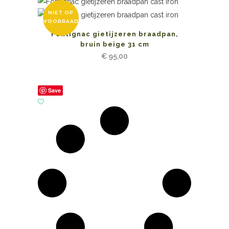
NIET OP
VOORRAAD
Fontignac gietijzeren braadpan,
bruin beige 31 cm
€
95,00
Save