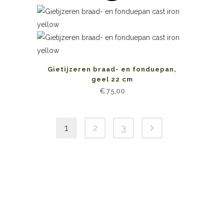
Gietijzeren braad- en fonduepan,
geel 22 cm
€
75,00
1
2
3