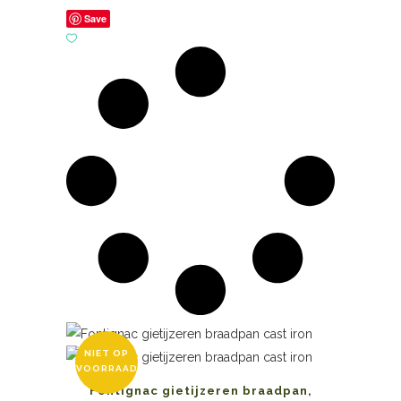
Save
NIET OP
VOORRAAD
Fontignac gietijzeren braadpan,