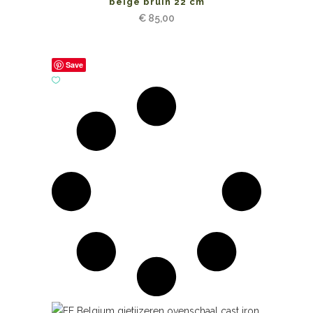
beige bruin 22 cm
€
85,00
Save