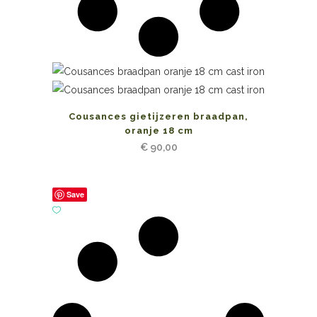
Cousances gietijzeren braadpan,
oranje 18 cm
€
90,00
Save