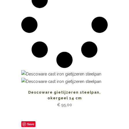
Descoware gietijzeren steelpan,
okergeel 14 cm
€
95,00
Save