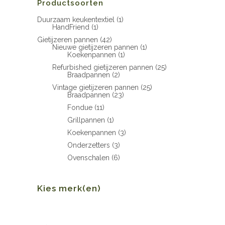
Productsoorten
Duurzaam keukentextiel
(1)
HandFriend
(1)
Gietijzeren pannen
(42)
Nieuwe gietijzeren pannen
(1)
Koekenpannen
(1)
Refurbished gietijzeren pannen
(25)
Braadpannen
(2)
Vintage gietijzeren pannen
(25)
Braadpannen
(23)
Fondue
(11)
Grillpannen
(1)
Koekenpannen
(3)
Onderzetters
(3)
Ovenschalen
(6)
Kies merk(en)
Min.
Max.