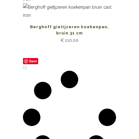
Berghoff gietijzeren koekenpan,
bruin 31 cm
€
110,00
Save