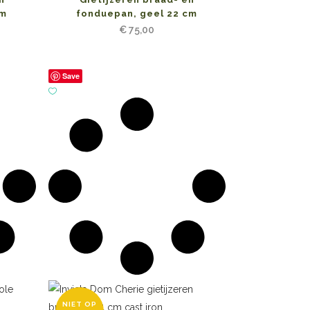
cm
fonduepan, geel 22 cm
€
75,00
Save
NIET OP