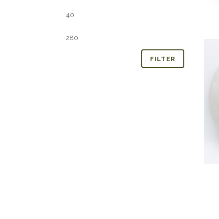
Min.
Max.
prijs
prijs
FILTER