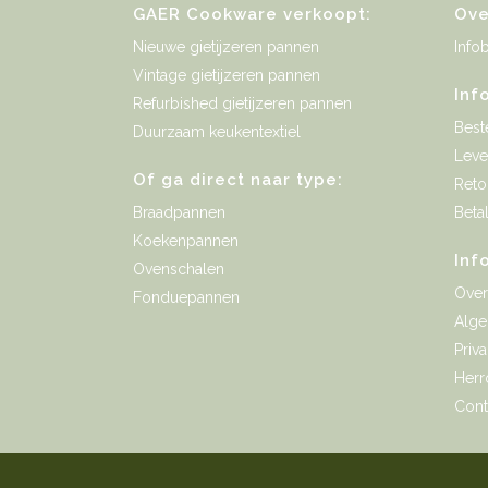
GAER Cookware verkoopt:
Ove
Nieuwe gietijzeren pannen
Infob
Vintage gietijzeren pannen
Inf
Refurbished gietijzeren pannen
Best
Duurzaam keukentextiel
Leve
Of ga direct naar type:
Reto
Braadpannen
Beta
Koekenpannen
Inf
Ovenschalen
Ove
Fonduepannen
Alg
Priv
Herr
Cont