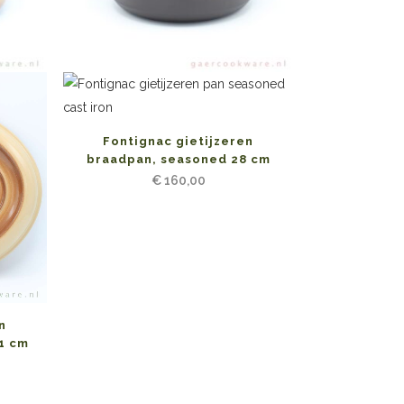
Fontignac gietijzeren
braadpan, seasoned 28 cm
€
160,00
n
1 cm