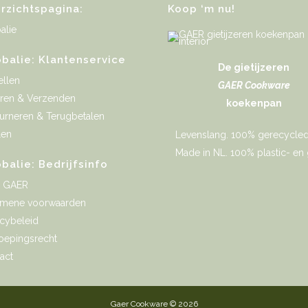
rzichtspagina:
Koop ‘m nu!
alie
obalie: Klantenservice
De gietijzeren
ellen
GAER Cookware
ren & Verzenden
koekenpan
urneren & Terugbetalen
len
Levenslang. 100% gerecycled 
Made in NL. 100% plastic- en gi
obalie: Bedrijfsinfo
r GAER
emene voorwaarden
acybeleid
oepingsrecht
act
Gaer Cookware © 2026