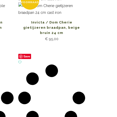
VOORRAAD
en
Invicta / Dom Cherie
m
gietijzeren braadpan, beige
bruin 24 cm
€
95,00
Save