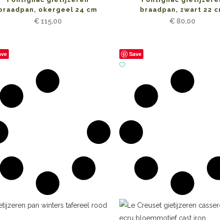
braadpan, okergeel 24 cm
braadpan, zwart 22 
€
115,00
€
80,00
ave
Save