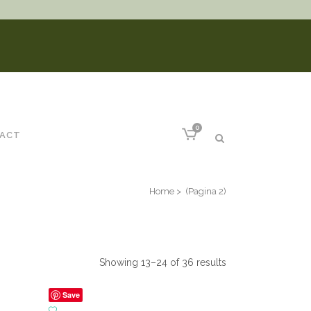
0
ACT
Home
>
(Pagina 2)
Showing 13–24 of 36 results
Save