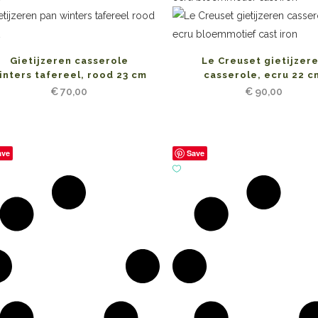
Gietijzeren casserole
Le Creuset gietijzer
inters tafereel, rood 23 cm
casserole, ecru 22 c
€
70,00
€
90,00
ave
Save