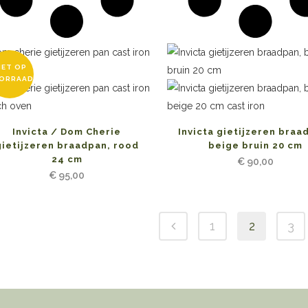
IET OP
ORRAAD
Invicta / Dom Cherie
Invicta gietijzeren braa
gietijzeren braadpan, rood
beige bruin 20 cm
24 cm
€
90,00
€
95,00
1
2
3