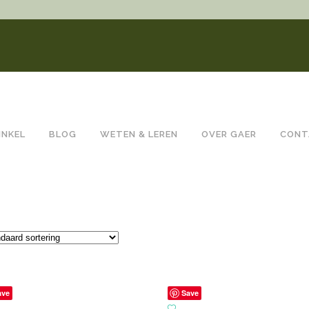
INKEL
BLOG
WETEN & LEREN
OVER GAER
CONT
ave
Save