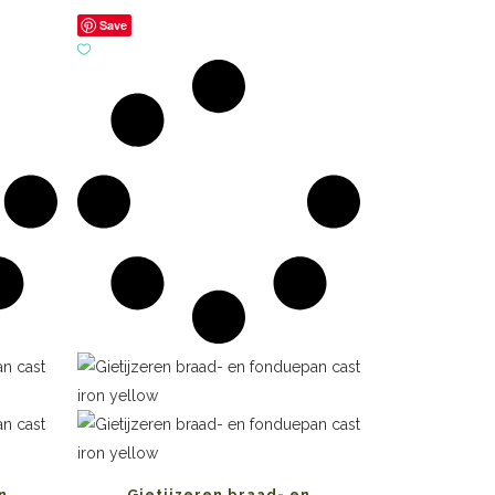
Save
n
Gietijzeren braad- en