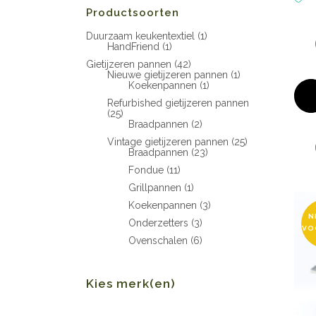
Productsoorten
Duurzaam keukentextiel
(1)
HandFriend
(1)
Gietijzeren pannen
(42)
Nieuwe gietijzeren pannen
(1)
Koekenpannen
(1)
Refurbished gietijzeren pannen
(25)
Braadpannen
(2)
Vintage gietijzeren pannen
(25)
Braadpannen
(23)
Fondue
(11)
Grillpannen
(1)
Koekenpannen
(3)
N
Onderzetters
(3)
VO
Ovenschalen
(6)
Kies merk(en)