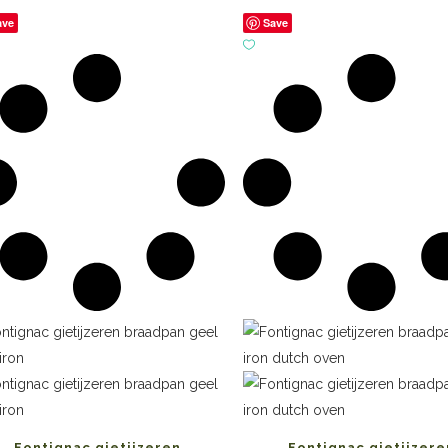
ave
Save
Fontignac gietijzeren
Fontignac gietijzere