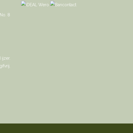
ijzer.
fvrij.