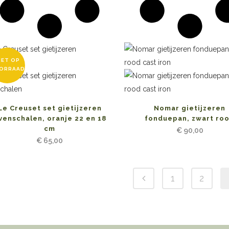
IET OP
ORRAAD
Le Creuset set gietijzeren
Nomar gietijzeren
venschalen, oranje 22 en 18
fonduepan, zwart ro
cm
€
90,00
€
65,00
1
2