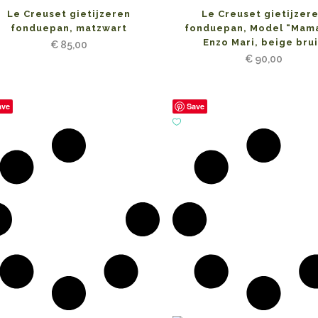
Le Creuset gietijzeren
Le Creuset gietijzer
fonduepan, matzwart
fonduepan, Model “Mam
Enzo Mari, beige bru
€
85,00
€
90,00
ave
Save