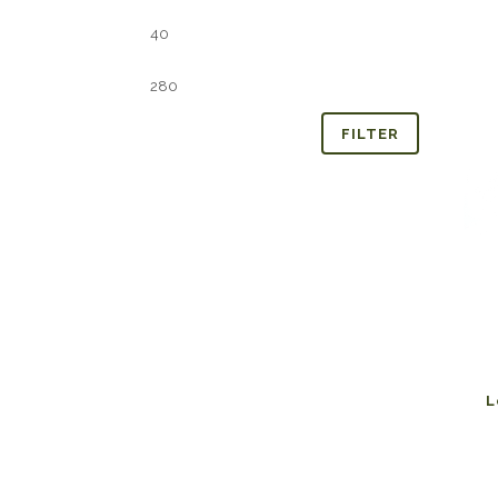
Min.
Max.
prijs
prijs
FILTER
L