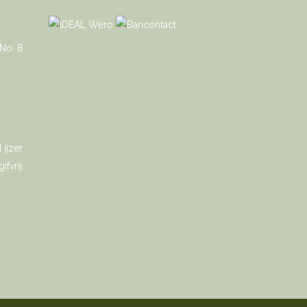
ijzer.
fvrij.