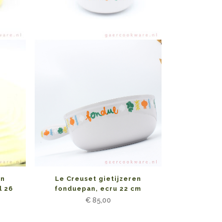
Le Creuset gietijzeren
en
fonduepan, ecru 22 cm
l 26
€
85,00