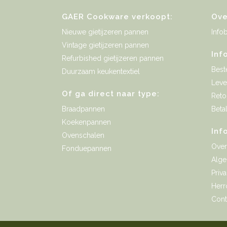
GAER Cookware verkoopt:
Ove
Nieuwe gietijzeren pannen
Infob
Vintage gietijzeren pannen
Inf
Refurbished gietijzeren pannen
Best
Duurzaam keukentextiel
Leve
Of ga direct naar type:
Reto
Braadpannen
Beta
Koekenpannen
Inf
Ovenschalen
Ove
Fonduepannen
Alg
Priv
Herr
Cont