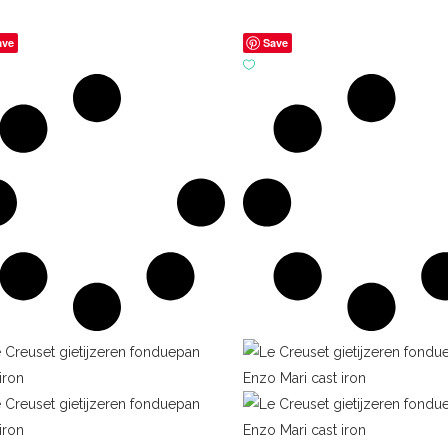
ave
Save