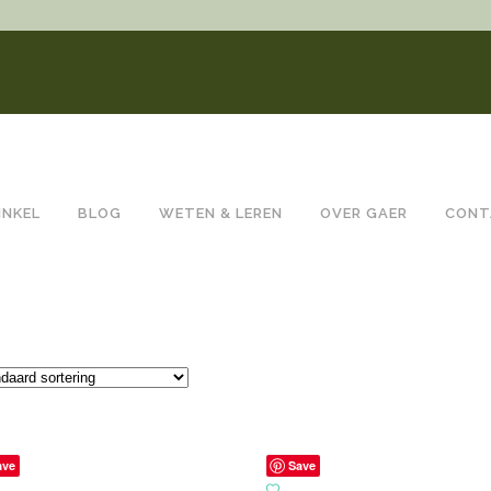
INKEL
BLOG
WETEN & LEREN
OVER GAER
CONT
ave
Save