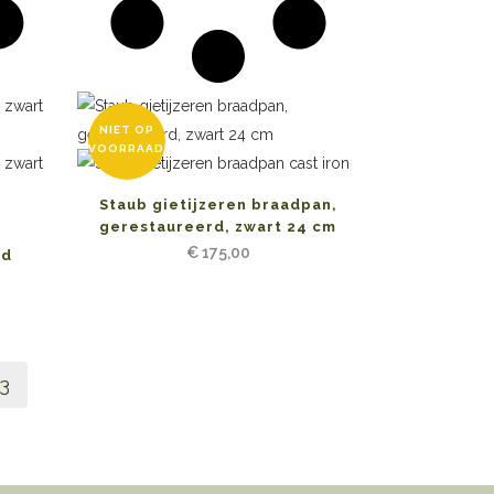
NIET OP
VOORRAAD
Staub gietijzeren braadpan,
gerestaureerd, zwart 24 cm
€
175,00
od
3