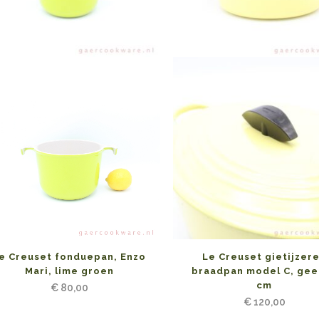
e Creuset fonduepan, Enzo
Le Creuset gietijzer
Mari, lime groen
braadpan model C, gee
cm
€
80,00
€
120,00