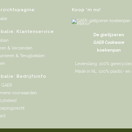
rzichtspagina:
Koop ‘m nu!
alie
obalie: Klantenservice
De gietijzeren
ellen
GAER Cookware
ren & Verzenden
koekenpan
urneren & Terugbetalen
len
Levenslang. 100% gerecycled 
Made in NL. 100% plastic- en gi
obalie: Bedrijfsinfo
r GAER
emene voorwaarden
acybeleid
oepingsrecht
act