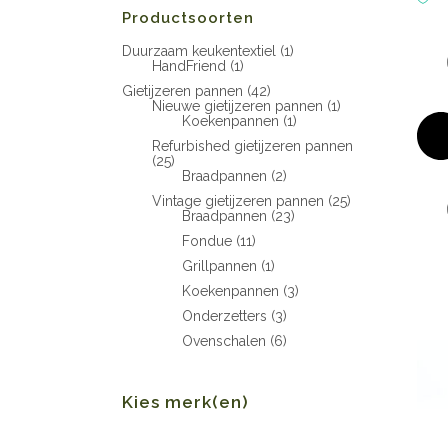
Productsoorten
Duurzaam keukentextiel
(1)
HandFriend
(1)
Gietijzeren pannen
(42)
Nieuwe gietijzeren pannen
(1)
Koekenpannen
(1)
Refurbished gietijzeren pannen
(25)
Braadpannen
(2)
Vintage gietijzeren pannen
(25)
Braadpannen
(23)
Fondue
(11)
Grillpannen
(1)
Koekenpannen
(3)
Onderzetters
(3)
Ovenschalen
(6)
Kies merk(en)