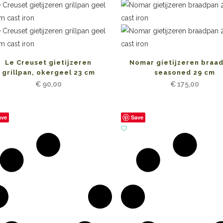
Le Creuset gietijzeren
Nomar gietijzeren braa
grillpan, okergeel 23 cm
seasoned 29 cm
€
90,00
€
175,00
ave
Save