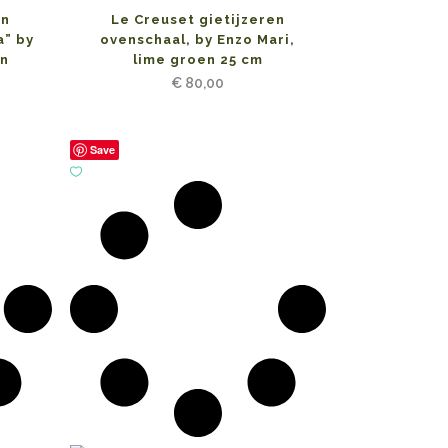
en
Le Creuset gietijzeren
a” by
ovenschaal, by Enzo Mari,
in
lime groen 25 cm
€
80,00
Save