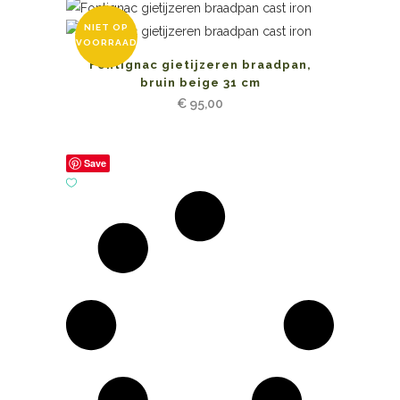
NIET OP
VOORRAAD
Fontignac gietijzeren braadpan,
bruin beige 31 cm
€
95,00
Save