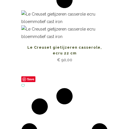
Le Creuset gietijzeren casserole,
ecru 22 cm
€
90,00
Save