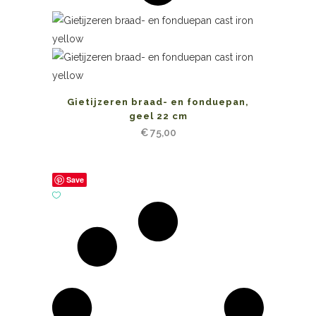
Gietijzeren braad- en fonduepan,
geel 22 cm
€
75,00
Save