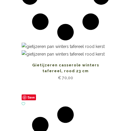
Gietijzeren casserole winters
tafereel, rood 23 cm
€
70,00
Save