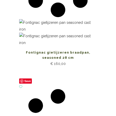
Fontignac gietijzeren braadpan,
seasoned 28 cm
€
160,00
Save