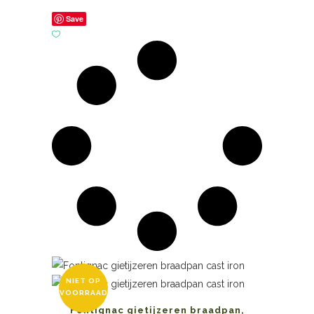
Save
NIET OP
VOORRAAD
Fontignac gietijzeren braadpan,