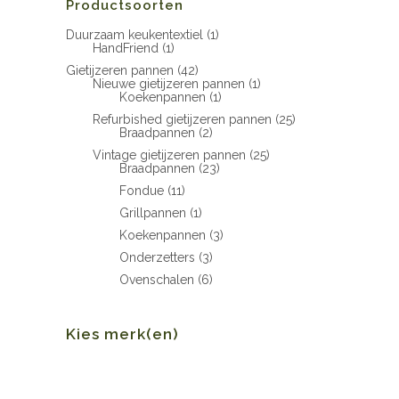
Productsoorten
Duurzaam keukentextiel
(1)
HandFriend
(1)
Gietijzeren pannen
(42)
Nieuwe gietijzeren pannen
(1)
Koekenpannen
(1)
Refurbished gietijzeren pannen
(25)
Braadpannen
(2)
Vintage gietijzeren pannen
(25)
Braadpannen
(23)
Fondue
(11)
Grillpannen
(1)
Koekenpannen
(3)
Onderzetters
(3)
Ovenschalen
(6)
Kies merk(en)
Min.
Max.