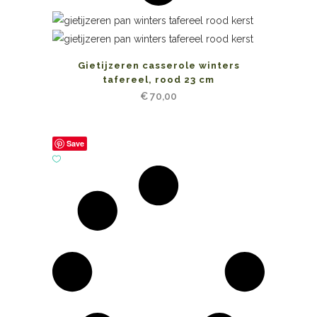
Gietijzeren casserole winters
tafereel, rood 23 cm
€
70,00
Save