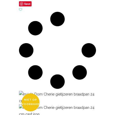
Save
NIET OP
VOORRAAD