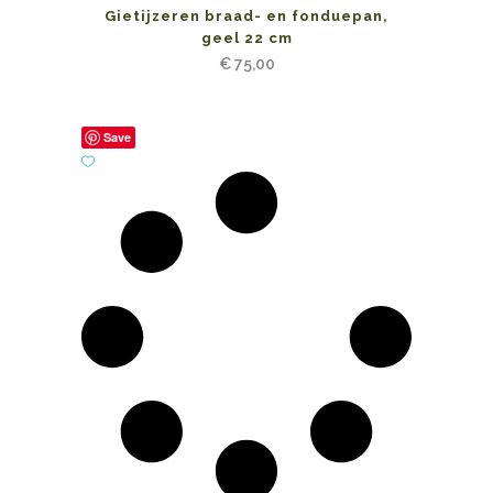
Gietijzeren braad- en fonduepan,
geel 22 cm
€
75,00
Save