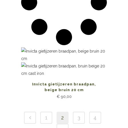
Invicta gietijzeren braadpan,
beige bruin 20 cm
€
90,00
1
2
3
4