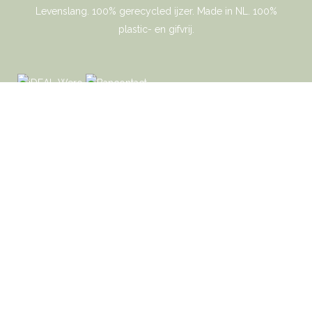
Levenslang. 100% gerecycled ijzer. Made in NL. 100%
plastic- en gifvrij.
Gaer Cookware © 2026