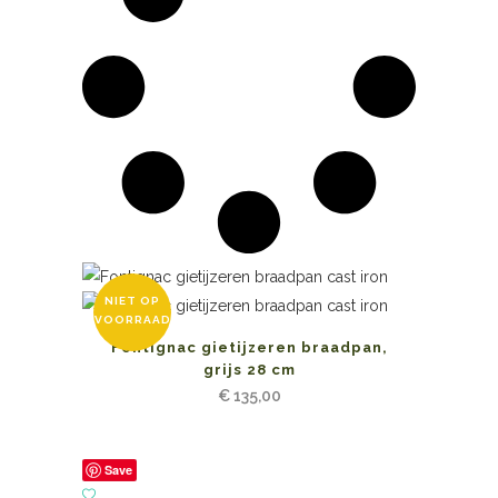
NIET OP
VOORRAAD
Fontignac gietijzeren braadpan,
grijs 28 cm
€
135,00
Save