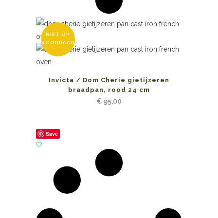
NIET OP
VOORRAAD
Invicta / Dom Cherie gietijzeren
braadpan, rood 24 cm
€
95,00
Save