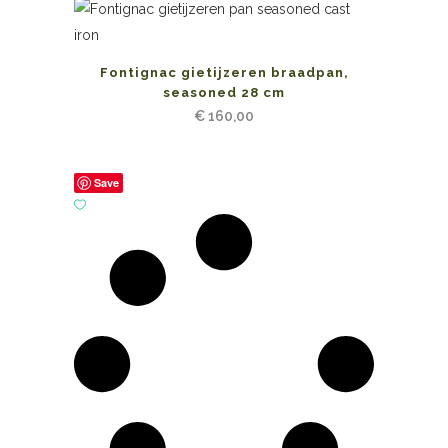
Fontignac gietijzeren braadpan,
seasoned 28 cm
€
160,00
Save