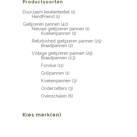
Productsoorten
Duurzaam keukentextiel
(1)
HandFriend
(1)
Gietijzeren pannen
(42)
Nieuwe gietijzeren pannen
(1)
Koekenpannen
(1)
Refurbished gietijzeren pannen
(25)
Braadpannen
(2)
Vintage gietijzeren pannen
(25)
Braadpannen
(23)
Fondue
(11)
Grillpannen
(1)
Koekenpannen
(3)
Onderzetters
(3)
Ovenschalen
(6)
Kies merk(en)
Min.
Max.