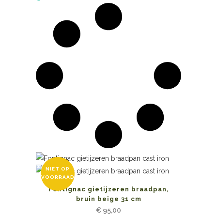
NIET OP
VOORRAAD
Fontignac gietijzeren braadpan,
bruin beige 31 cm
€
95,00