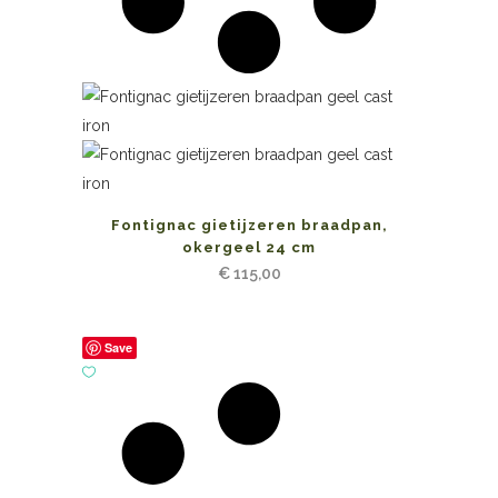
Fontignac gietijzeren braadpan,
okergeel 24 cm
€
115,00
Save