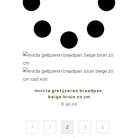
Invicta gietijzeren braadpan,
beige bruin 20 cm
€
90,00
1
2
3
4