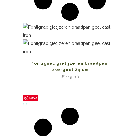
Fontignac gietijzeren braadpan,
okergeel 24 cm
€
115,00
Save