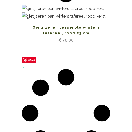
Gietijzeren casserole winters
tafereel, rood 23 cm
€
70,00
Save