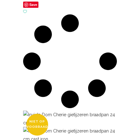
Save
NIET OP
VOORRAAD