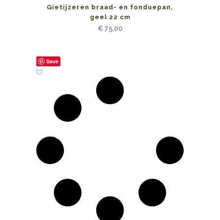
Gietijzeren braad- en fonduepan,
geel 22 cm
€
75,00
Save