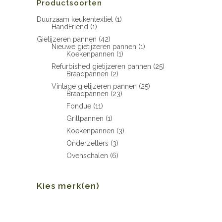
Productsoorten
Duurzaam keukentextiel
(1)
HandFriend
(1)
Gietijzeren pannen
(42)
Nieuwe gietijzeren pannen
(1)
Koekenpannen
(1)
Refurbished gietijzeren pannen
(25)
Braadpannen
(2)
Vintage gietijzeren pannen
(25)
Braadpannen
(23)
Fondue
(11)
Grillpannen
(1)
Koekenpannen
(3)
Onderzetters
(3)
Ovenschalen
(6)
Kies merk(en)
Min.
Max.