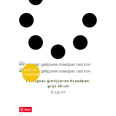
NIET OP
VOORRAAD
Fontignac gietijzeren braadpan,
grijs 28 cm
€
135,00
Save