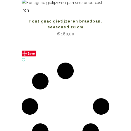
Fontignac gietijzeren braadpan,
seasoned 28 cm
€
160,00
Save