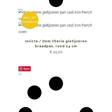
NIET OP
VOORRAAD
Invicta / Dom Cherie gietijzeren
braadpan, rood 24 cm
€
95,00
Save