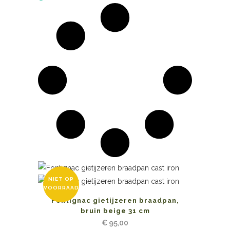
NIET OP
VOORRAAD
Fontignac gietijzeren braadpan,
bruin beige 31 cm
€
95,00