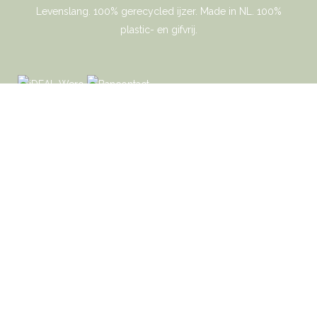
Levenslang. 100% gerecycled ijzer. Made in NL. 100%
plastic- en gifvrij.
Gaer Cookware © 2026