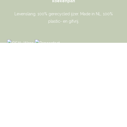
koekenpan
Levenslang. 100% gerecycled ijzer. Made in NL. 100%
plastic- en gifvrij.
Gaer Cookware © 2026