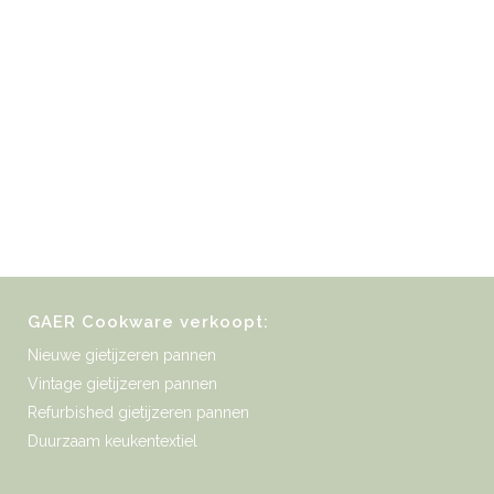
GAER Cookware verkoopt:
Nieuwe gietijzeren pannen
Vintage gietijzeren pannen
Refurbished gietijzeren pannen
Duurzaam keukentextiel