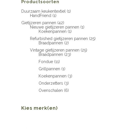
Productsoorten
Duurzaam keukentextiel
(1)
HandFriend
(1)
Gietijzeren pannen
(42)
Nieuwe gietijzeren pannen
(1)
Koekenpannen
(1)
Refurbished gietijzeren pannen
(25)
Braadpannen
(2)
Vintage gietijzeren pannen
(25)
Braadpannen
(23)
Fondue
(11)
Grillpannen
(1)
Koekenpannen
(3)
Onderzetters
(3)
Ovenschalen
(6)
Kies merk(en)
Min.
Max.