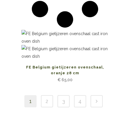
FE Belgium gietijzeren ovenschaal,
oranje 28 cm
€
65,00
1
2
3
4