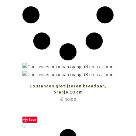
Cousances gietijzeren braadpan,
oranje 18 cm
€
90,00
Save