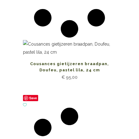
Cousances gietijzeren braadpan,
Doufeu, pastel lila, 24 cm
€
95,00
Save