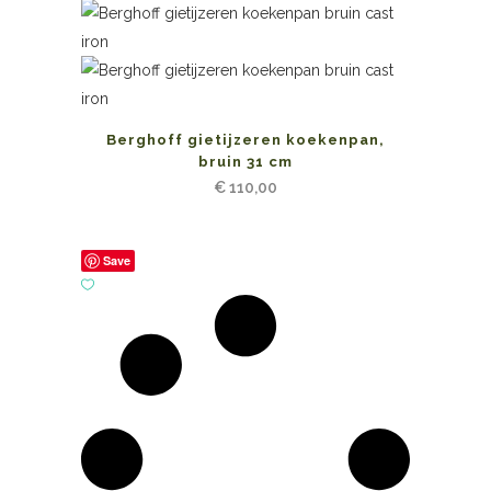
Berghoff gietijzeren koekenpan,
bruin 31 cm
€
110,00
Save