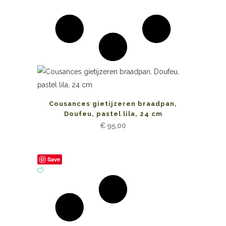
Cousances gietijzeren braadpan,
Doufeu, pastel lila, 24 cm
€
95,00
Save