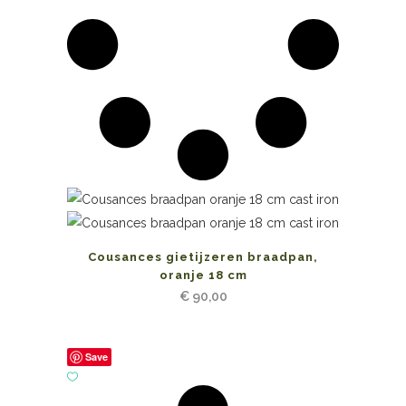
Cousances gietijzeren braadpan,
oranje 18 cm
€
90,00
Save