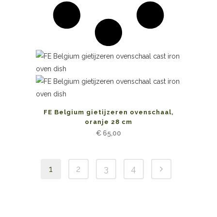
FE Belgium gietijzeren ovenschaal,
oranje 28 cm
€
65,00
1
2
3
4