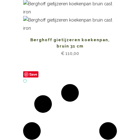
Berghoff gietijzeren koekenpan,
bruin 31 cm
€
110,00
Save