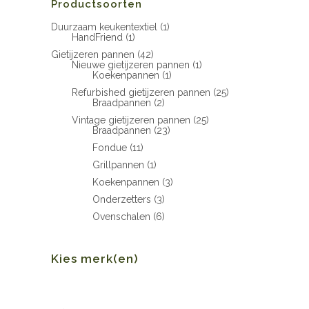
Productsoorten
Duurzaam keukentextiel
(1)
HandFriend
(1)
Gietijzeren pannen
(42)
Nieuwe gietijzeren pannen
(1)
Koekenpannen
(1)
Refurbished gietijzeren pannen
(25)
Braadpannen
(2)
Vintage gietijzeren pannen
(25)
Braadpannen
(23)
Fondue
(11)
Grillpannen
(1)
Koekenpannen
(3)
Onderzetters
(3)
Ovenschalen
(6)
Kies merk(en)
Min.
Max.