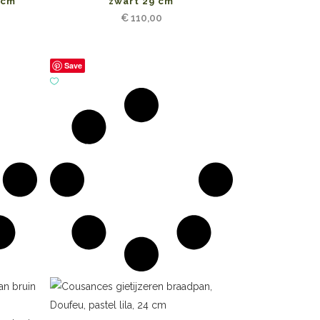
 cm
zwart 29 cm
€
110,00
Save