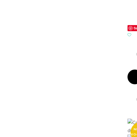
S
N
VO