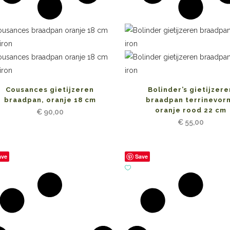
Cousances gietijzeren
Bolinder’s gietijzere
braadpan, oranje 18 cm
braadpan terrinevor
oranje rood 22 cm
€
90,00
€
55,00
ave
Save