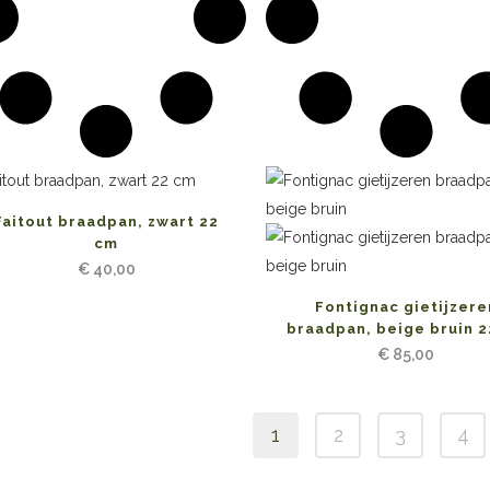
Faitout braadpan, zwart 22
cm
€
40,00
Fontignac gietijzere
braadpan, beige bruin 
€
85,00
1
2
3
4