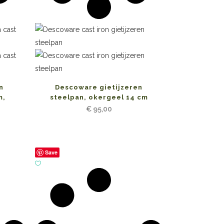
n
Descoware gietijzeren
m,
steelpan, okergeel 14 cm
€
95,00
Save