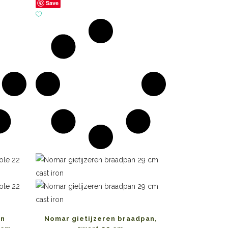
Save
en
Nomar gietijzeren braadpan,