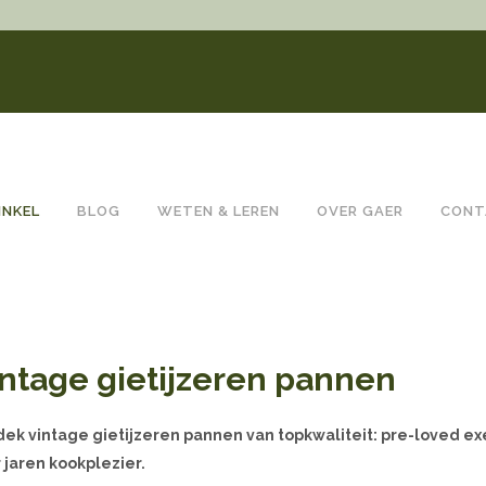
INKEL
BLOG
WETEN & LEREN
OVER GAER
CONT
ntage gietijzeren pannen
ek vintage gietijzeren pannen van topkwaliteit: pre-loved e
 jaren kookplezier.