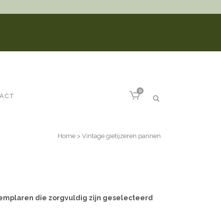
0
ACT
Home
>
Vintage gietijzeren pannen
xemplaren die zorgvuldig zijn geselecteerd