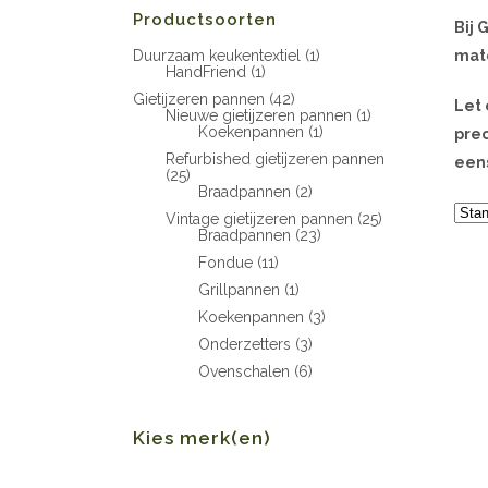
Productsoorten
Bij 
Duurzaam keukentextiel
(1)
mate
HandFriend
(1)
Gietijzeren pannen
(42)
Let 
Nieuwe gietijzeren pannen
(1)
Koekenpannen
(1)
prec
Refurbished gietijzeren pannen
eens
(25)
Braadpannen
(2)
Vintage gietijzeren pannen
(25)
Braadpannen
(23)
Fondue
(11)
Grillpannen
(1)
Koekenpannen
(3)
Onderzetters
(3)
Ovenschalen
(6)
Kies merk(en)