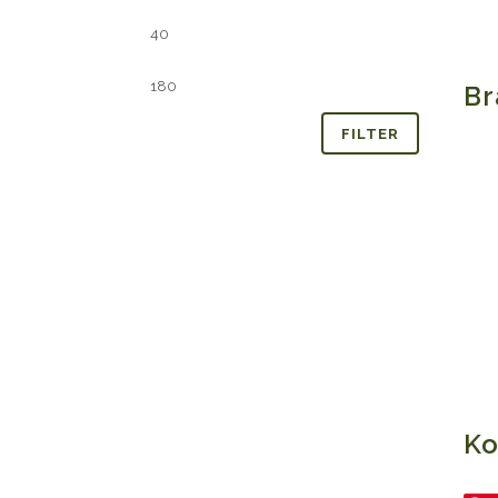
Min.
Max.
prijs
prijs
B
FILTER
K