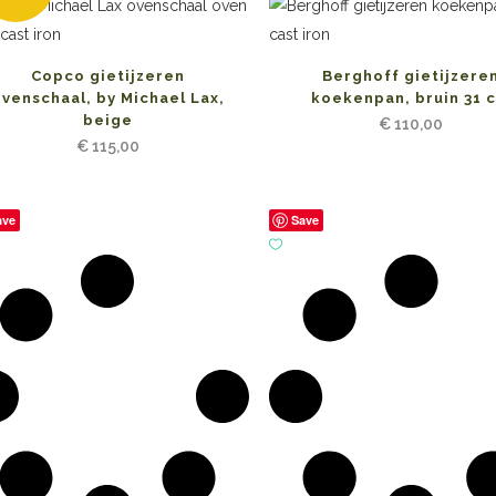
Copco gietijzeren
Berghoff gietijzere
venschaal, by Michael Lax,
koekenpan, bruin 31 
beige
€
110,00
€
115,00
ave
Save