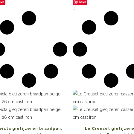
ave
Save
nvicta gietijzeren braadpan,
Le Creuset gietijzer