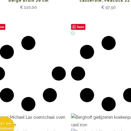
beige bruin 26 cm
casserole, Peacock 22
€
110,00
€
97,50
ave
Save
IET OP
ORRAAD