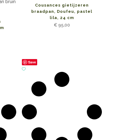
Cousances gietijzeren
braadpan, Doufeu, pastel
lila, 24 cm
n
€
95,00
cm
Save