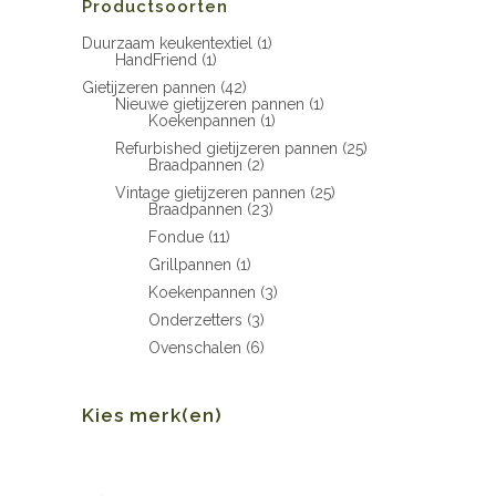
Productsoorten
Duurzaam keukentextiel
(1)
HandFriend
(1)
Gietijzeren pannen
(42)
Nieuwe gietijzeren pannen
(1)
Koekenpannen
(1)
Refurbished gietijzeren pannen
(25)
Braadpannen
(2)
Vintage gietijzeren pannen
(25)
Braadpannen
(23)
Fondue
(11)
Grillpannen
(1)
Koekenpannen
(3)
Onderzetters
(3)
Ovenschalen
(6)
Kies merk(en)
Min.
Max.