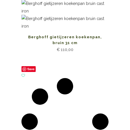
Berghoff gietijzeren koekenpan,
bruin 31 cm
€
110,00
Save