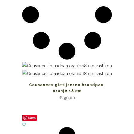
Cousances gietijzeren braadpan,
oranje 18 cm
€
90,00
Save