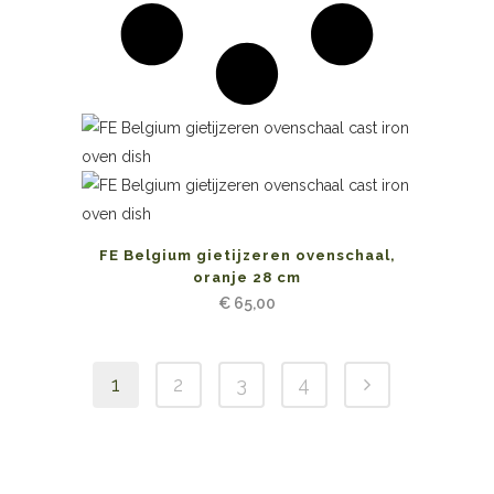
FE Belgium gietijzeren ovenschaal,
oranje 28 cm
€
65,00
1
2
3
4