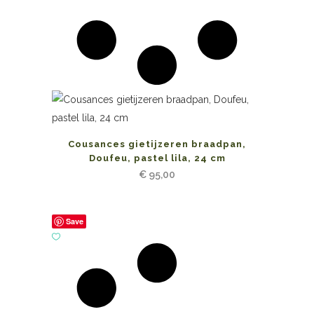
Cousances gietijzeren braadpan,
Doufeu, pastel lila, 24 cm
€
95,00
Save